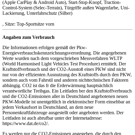
(Apple CarPlay & Android Auto), Start-Stop-Knopf, Traction-
Control-System (Selec-Terrain), Türgriffe außen Wagenfarbe, Uni-
Lackierung, Unterfahrschutz (Silber)
, Sitze: Top-Sportsitze vorn
Angaben zum Verbrauch
Die Informationen erfolgen gemäß der Pkw-
Energieverbrauchskennzeichnungsverordnung. Die angegebenen
Werte wurden nach dem vorgeschrieben Messverfahren WLTP
(World Harmonised Light Vehicles Test Procedure) ermittelt. Der
Kraftstoffverbrauch und der CO2-Ausstoß eines PKW sind nicht
nur von der effizienten Ausnutzung des Kraftstoffs durch den PKW,
sondern auch vom Fahrstil und anderen nichttechnischen Faktoren
abhängig. CO2 ist das fr die Erderwärmung hauptsächlich
verantwortliche Treibgas. Ein Leitfaden ber den Kraftstoffverbrauch
und die CO2-Emissionen aller in Deutschland angebotenen neuen
PKW-Modelle ist unentgeltlich in elektronischer Form einsehbar an
jedem Verkaufsort in Deutschland, an dem neue
Personenkraftfahrzeuge ausgestellt oder angeboten werden. Der
Leitfaden ist auch abrufbar unter der Internetadresse:
https://www.dat.de/co2/.
Es werden nur die CO2-Emissionen angegeben, die durch den