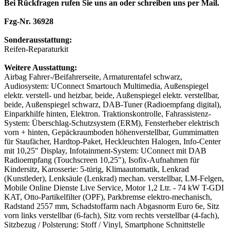
Bei Rückfragen rufen Sie uns an oder schreiben uns per Mail.
Fzg-Nr. 36928
Sonderausstattung:
Reifen-Reparaturkit
Weitere Ausstattung:
Airbag Fahrer-/Beifahrerseite, Armaturentafel schwarz,
Audiosystem: UConnect Smartouch Multimedia, Außenspiegel
elektr. verstell- und heizbar, beide, Außenspiegel elektr. verstellbar,
beide, Außenspiegel schwarz, DAB-Tuner (Radioempfang digital),
Einparkhilfe hinten, Elektron. Traktionskontrolle, Fahrassistenz-
System: Überschlag-Schutzsystem (ERM), Fensterheber elektrisch
vorn + hinten, Gepäckraumboden höhenverstellbar, Gummimatten
für Staufächer, Hardtop-Paket, Heckleuchten Halogen, Info-Center
mit 10,25" Display, Infotainment-System: UConnect mit DAB
Radioempfang (Touchscreen 10,25"), Isofix-Aufnahmen für
Kindersitz, Karosserie: 5-türig, Klimaautomatik, Lenkrad
(Kunstleder), Lenksäule (Lenkrad) mechan. verstellbar, LM-Felgen,
Mobile Online Dienste Live Service, Motor 1,2 Ltr. - 74 kW T-GDI
KAT, Otto-Partikelfilter (OPF), Parkbremse elektro-mechanisch,
Radstand 2557 mm, Schadstoffarm nach Abgasnorm Euro 6e, Sitz
vorn links verstellbar (6-fach), Sitz vorn rechts verstellbar (4-fach),
Sitzbezug / Polsterung: Stoff / Vinyl, Smartphone Schnittstelle