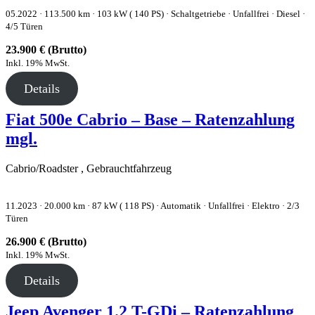
05.2022 ·
113.500 km
· 103 kW ( 140 PS)
· Schaltgetriebe
· Unfallfrei
· Diesel
·
4/5 Türen
23.900 € (Brutto)
Inkl. 19% MwSt.
Details
Fiat 500e Cabrio – Base – Ratenzahlung
mgl.
Cabrio/Roadster , Gebrauchtfahrzeug
11.2023 ·
20.000 km
· 87 kW ( 118 PS)
· Automatik
· Unfallfrei
· Elektro
· 2/3
Türen
26.900 € (Brutto)
Inkl. 19% MwSt.
Details
Jeep Avenger 1.2 T-GDi – Ratenzahlung