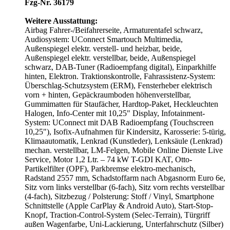
Fzg-Nr. 36179
Weitere Ausstattung:
Airbag Fahrer-/Beifahrerseite, Armaturentafel schwarz,
Audiosystem: UConnect Smartouch Multimedia,
Außenspiegel elektr. verstell- und heizbar, beide,
Außenspiegel elektr. verstellbar, beide, Außenspiegel
schwarz, DAB-Tuner (Radioempfang digital), Einparkhilfe
hinten, Elektron. Traktionskontrolle, Fahrassistenz-System:
Überschlag-Schutzsystem (ERM), Fensterheber elektrisch
vorn + hinten, Gepäckraumboden höhenverstellbar,
Gummimatten für Staufächer, Hardtop-Paket, Heckleuchten
Halogen, Info-Center mit 10,25" Display, Infotainment-
System: UConnect mit DAB Radioempfang (Touchscreen
10,25"), Isofix-Aufnahmen für Kindersitz, Karosserie: 5-türig,
Klimaautomatik, Lenkrad (Kunstleder), Lenksäule (Lenkrad)
mechan. verstellbar, LM-Felgen, Mobile Online Dienste Live
Service, Motor 1,2 Ltr. – 74 kW T-GDI KAT, Otto-
Partikelfilter (OPF), Parkbremse elektro-mechanisch,
Radstand 2557 mm, Schadstoffarm nach Abgasnorm Euro 6e,
Sitz vorn links verstellbar (6-fach), Sitz vorn rechts verstellbar
(4-fach), Sitzbezug / Polsterung: Stoff / Vinyl, Smartphone
Schnittstelle (Apple CarPlay & Android Auto), Start-Stop-
Knopf, Traction-Control-System (Selec-Terrain), Türgriff
außen Wagenfarbe, Uni-Lackierung, Unterfahrschutz (Silber)