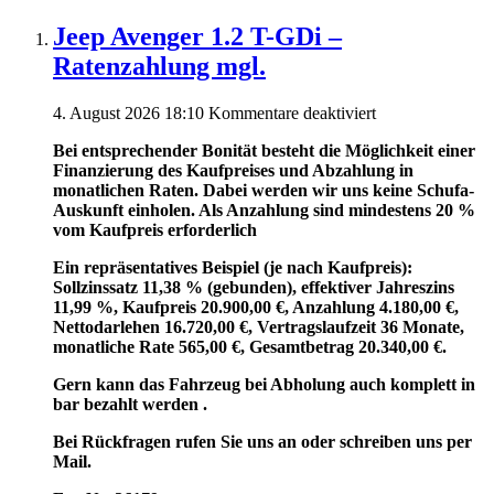
Jeep Avenger 1.2 T-GDi –
Ratenzahlung mgl.
für
4. August 2026 18:10
Kommentare deaktiviert
Jeep
Bei entsprechender Bonität besteht die Möglichkeit einer
Avenger
Finanzierung des Kaufpreises und Abzahlung in
1.2
monatlichen Raten. Dabei werden wir uns keine Schufa-
T-
Auskunft einholen. Als Anzahlung sind mindestens 20 %
GDi
vom Kaufpreis erforderlich
–
Ratenzahlung
Ein repräsentatives Beispiel (je nach Kaufpreis):
mgl.
Sollzinssatz 11,38 % (gebunden), effektiver Jahreszins
11,99 %, Kaufpreis 20.900,00 €, Anzahlung 4.180,00 €,
Nettodarlehen 16.720,00 €, Vertragslaufzeit 36 Monate,
monatliche Rate 565,00 €, Gesamtbetrag 20.340,00 €.
Gern kann das Fahrzeug bei Abholung auch komplett in
bar bezahlt werden .
Bei Rückfragen rufen Sie uns an oder schreiben uns per
Mail.