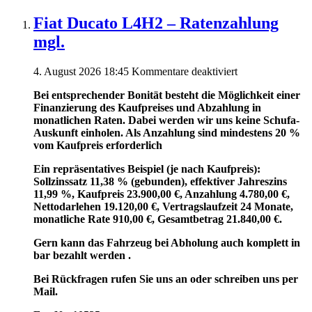
Fiat Ducato L4H2 – Ratenzahlung
mgl.
für
4. August 2026 18:45
Kommentare deaktiviert
Fiat
Bei entsprechender Bonität besteht die Möglichkeit einer
Ducato
Finanzierung des Kaufpreises und Abzahlung in
L4H2
monatlichen Raten. Dabei werden wir uns keine Schufa-
–
Auskunft einholen. Als Anzahlung sind mindestens 20 %
Ratenzahlung
vom Kaufpreis erforderlich
mgl.
Ein repräsentatives Beispiel (je nach Kaufpreis):
Sollzinssatz 11,38 % (gebunden), effektiver Jahreszins
11,99 %, Kaufpreis 23.900,00 €, Anzahlung 4.780,00 €,
Nettodarlehen 19.120,00 €, Vertragslaufzeit 24 Monate,
monatliche Rate 910,00 €, Gesamtbetrag 21.840,00 €.
Gern kann das Fahrzeug bei Abholung auch komplett in
bar bezahlt werden .
Bei Rückfragen rufen Sie uns an oder schreiben uns per
Mail.