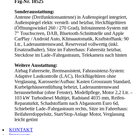
Fzg-Nr. 10525
Sonderausstattung:
Antenne (Dreifunktionsantenne) in Außenspiegel integriert,
Außenspiegel elektr. verstell- und heizbar, Heckflügeltüren
(Öffnungswinkel 260 / 270 Grad), Infotainment-System mit
7" Touchscreen, DAB, Bluetooth-Schnittstelle und Apple
CarPlay / Android Auto, Klimaautomatik, Kraftstofftank: 90
Ltr., Laderaumtrennwand, Reserverad vollwertig (inkl.
Ersatzradhalter), Sitze im Fahrerhaus: Fahrersitz heizbar,
Steckdose im Lade-/Fahrgastraum, Telekamera nach hinten
Weitere Ausstattung:
Airbag Fahrerseite, Bremsassistent, Fahrassistenz-System:
Adaptive Lastkontrolle (LAC), Heckflügeltüren ohne
Verglasung, Karosserie/Aufbau: Kasten Grossraum Standard,
Kurbelgehäuseentlüftung beheizt, Laderaumtrennwand
herausnehmbar (ohne Fenster), Modellpflege, Motor 2,2 Ltr. –
103 kW Turbodiesel Multijet, Radstand 4035 mm, Reifen-
Reparaturkit, Schadstoffarm nach Abgasnorm Euro 6d,
Schiebetür Lade-/Fahrgastraum rechts, Sitze im Fahrerhaus:
Beifahrerdoppelsitz, Start/Stop-Anlage Motor, Verglasung
leicht getönt
KONTAKT